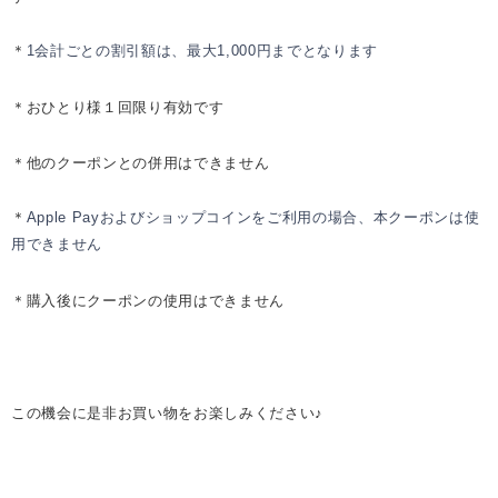
会計ごとの割引額は、最大
円までとなります
＊
1
1,000
＊
おひとり様１回限り有効です
＊
他のクーポンとの併用はできません
およびショップコインをご利用の場合、本クーポンは使
＊
Apple Pay
用できません
＊購入後にクーポンの使用はできません
この機会に是非お買い物をお楽しみください♪