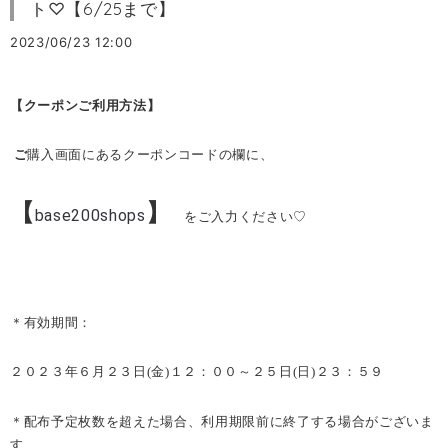
ト♡【6/25まで】
2023/06/23 12:00
【クーポンご利用方法】
ご
購入画面にあるクーポンコードの欄に、
【
】
base200shops
をご入力ください♡
＊
有効期間：
２０２３年６月２３日
(
金
)
１２：００～２５日
(
日
)
２３：５９
＊配布予定枚数を超えた場合、利用期限前に終了する場合がございま
す