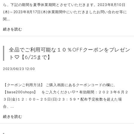
ら、下記の期間を夏季休業期間とさせていただきます。2023年8月10日
(木)～2023年8月17日(木)休業期間中にいただきましたお問い合わせ等に
関...
続きを読む
全品でご利用可能な１０％OFFクーポンをプレゼン
ト♡【6/25まで】
2023/06/23 12:00
【クーポンご利用方法】 ご購入画面にあるクーポンコードの欄に、
【base200shops】 をご入力ください♡＊有効期間：２０２３年６月２
３日(金)１２：００～２５日(日)２３：５９＊配布予定枚数を超えた場
合、...
続きを読む