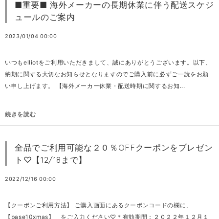
■重要■ 海外メーカーの長期休業に伴う配送スケジ
ュールのご案内
2023/01/04 00:00
いつもelliotをご利用いただきまして、誠にありがとうございます。以下、
納期に関する大切なお知らせとなりますのでご購入前に必ずご一読をお願
い申し上げます。 【海外メーカー休業・配送時期に関するお知...
続きを読む
全品でご利用可能な２０％OFFクーポンをプレゼン
ト♡【12/18まで】
2022/12/16 00:00
【クーポンご利用方法】 ご購入画面にあるクーポンコードの欄に、
【base10xmas】 をご入力ください♡＊有効期間：２０２２年１２月１